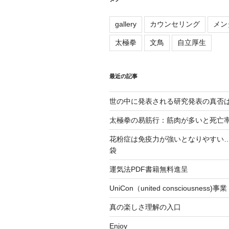
gallery
カウンセリング
メン
太極拳
文鳥
自立厚生
最近の記事
世の中に発表される研究発表の真否
太極拳の易筋行：筋肉が多いと死亡
花粉症は免疫力が強いとなりやすい… – 
袋
運気法PDF書籍無料進呈
UniCon（united consciousnes
真の楽しさ理解の入口
Enjoy