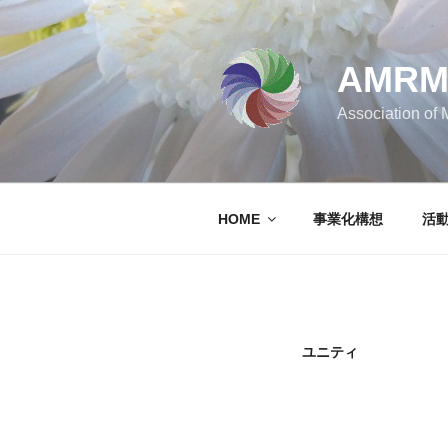
コ
ン
テ
AMR
ン
ツ
Association of
へ
ス
キ
ッ
HOME
事業化構想
活
プ
ユニティ