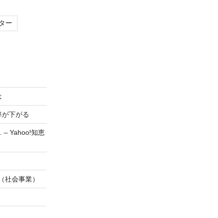
ター
は
率が下がる
Yahoo!知恵
s)事業（社会事業）