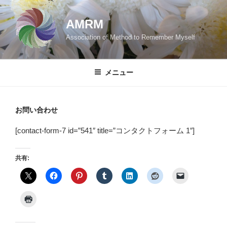
コ
ン
AMRM
テ
Association of Method to Remember Myself
ン
ツ
へ
メニュー
ス
キ
ッ
お問い合わせ
プ
[contact-form-7 id=”541″ title=”コンタクトフォーム 1″]
共有: