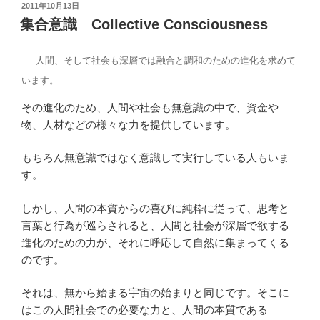
投
2011年10月13日
稿
集合意識 Collective Consciousness
日:
人間、そして社会も深層では融合と調和のための進化を求めて
います。
その進化のため、人間や社会も無意識の中で、資金や
物、人材などの様々な力を提供しています。
もちろん無意識ではなく意識して実行している人もいま
す。
しかし、人間の本質からの喜びに純粋に従って、思考と
言葉と行為が巡らされると、人間と社会が深層で欲する
進化のための力が、それに呼応して自然に集まってくる
のです。
それは、無から始まる宇宙の始まりと同じです。そこに
はこの人間社会での必要な力と、人間の本質である