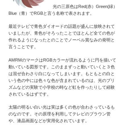
光の三原色はRed(赤）Green(緑）
Blue（青）でRGBと言う名称で表されます。
最近テレビで青色ダイオードの話題が盛んに放映されて
いましたが、青色がそろったことでほとんど全ての色が
作れるようになったとのことでノーベル賞なみの発明と
言うことです。
AMRMのマークはRGBカラーが流れるように円を描いて
動いている図形です。このままずっと動いていくと３色
は混ぜ合わさり白になってしまいます。もともとの白と
いう色の中には色々な色が含まれているのは、光のプリ
ズムなどの実験で小学校の時など虹を作ったりして経験
されているはずです。
太陽の明るい白い光は実は多くの色が合わさっているも
のなのです。その原理を利用してテレビのブラウン管
や、液晶画面などが実用化されています。