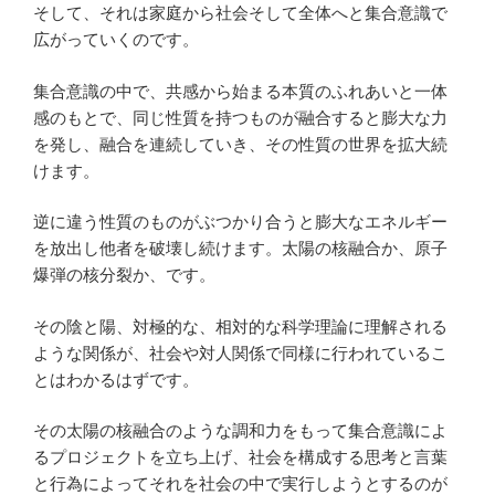
そして、それは家庭から社会そして全体へと集合意識で
広がっていくのです。
集合意識の中で、共感から始まる本質のふれあいと一体
感のもとで、同じ性質を持つものが融合すると膨大な力
を発し、融合を連続していき、その性質の世界を拡大続
けます。
逆に違う性質のものがぶつかり合うと膨大なエネルギー
を放出し他者を破壊し続けます。太陽の核融合か、原子
爆弾の核分裂か、です。
その陰と陽、対極的な、相対的な科学理論に理解される
ような関係が、社会や対人関係で同様に行われているこ
とはわかるはずです。
その太陽の核融合のような調和力をもって集合意識によ
るプロジェクトを立ち上げ、社会を構成する思考と言葉
と行為によってそれを社会の中で実行しようとするのが