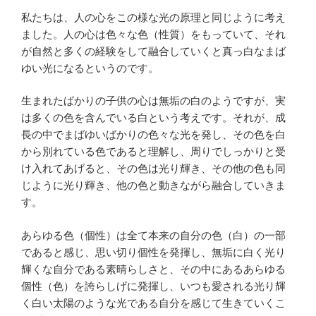
私たちは、人の心をこの様な光の原理と同じように考え
ました。人の心は色々な色（性質）をもっていて、それ
が自然と多くの経験をして融合していくと真っ白なまば
ゆい光になるというのです。
生まれたばかりの子供の心は無垢の白のようですが、実
は多くの色を含んでいる白という考えです。それが、成
長の中でまばゆいばかりの色々な光を発し、その色を白
から別れている色であると理解し、周りでしっかりと受
け入れてあげると、その色は光り輝き、その他の色も同
じように光り輝き、他の色と動きながら融合していきま
す。
あらゆる色（個性）は全て本来の自分の色（白）の一部
であると感じ、思い切り個性を発揮し、無垢に白く光り
輝くな自分である素晴らしさと、その中にあるあらゆる
個性（色）を誇らしげに発揮し、いつも愛される光り輝
く白い太陽のような光である自分を感じて生きていくこ