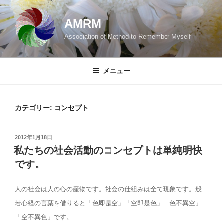
コ
ン
AMRM
テ
Association of Method to Remember Myself
ン
ツ
へ
メニュー
ス
キ
ッ
カテゴリー:
コンセプト
プ
投
2012年1月18日
稿
私たちの社会活動のコンセプトは単純明快
日:
です。
人の社会は人の心の産物です。社会の仕組みは全て現象です。般
若心経の言葉を借りると「色即是空」「空即是色」「色不異空」
「空不異色」です。