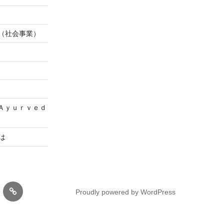
s)事業（社会事業）
Ａｙｕｒｖｅｄ
とは
リ
Proudly powered by WordPress
サ
ー