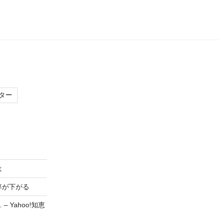
ター
は
率が下がる
Yahoo!知恵