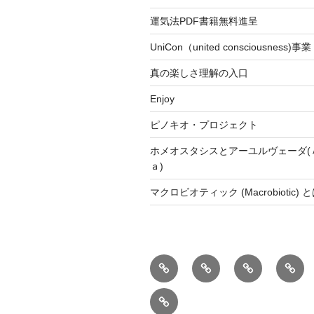
運気法PDF書籍無料進呈
UniCon（united consciousnes
真の楽しさ理解の入口
Enjoy
ピノキオ・プロジェクト
ホメオスタシスとアーユルヴェーダ(
ａ)
マクロビオティック (Macrobiotic) 
心
融
ラ
事
身
合
イ
業
お
の
意
フ
化
問