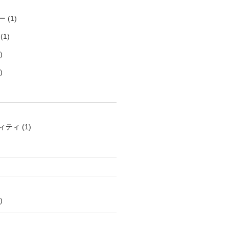
ー
(1)
(1)
)
)
ィティ
(1)
)