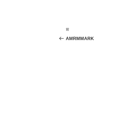
投
前
前
稿
の
AMRMMARK
投
ナ
稿
ビ
ゲ
ー
シ
ョ
ン