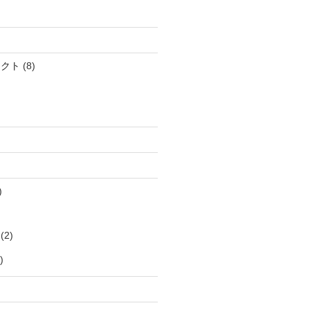
ェクト
(8)
)
(2)
)