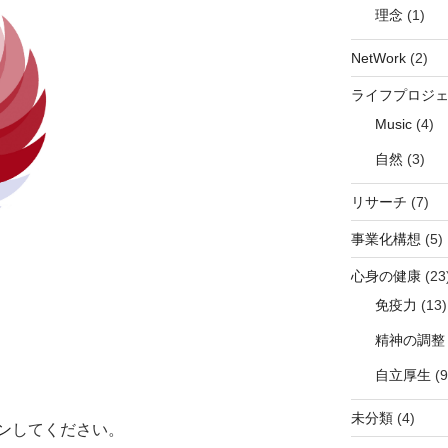
理念
(1)
NetWork
(2)
ライフプロジ
Music
(4)
自然
(3)
リサーチ
(7)
事業化構想
(5)
心身の健康
(23
免疫力
(13)
精神の調整
自立厚生
(9
未分類
(4)
ン
してください。