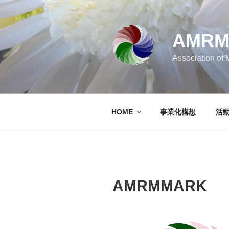
コ
ン
テ
AMR
ン
ツ
Association of
へ
ス
キ
ッ
HOME
事業化構想
活
プ
AMRMMARK