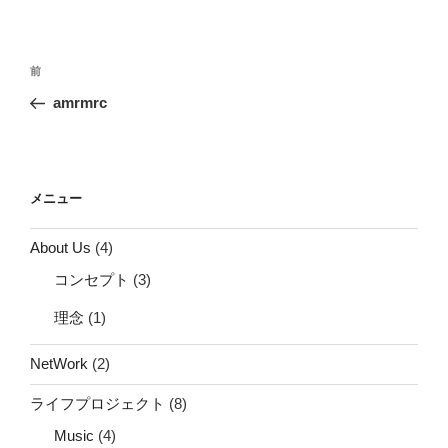
投
前
前
稿
の
amrmrc
ナ
投
ビ
稿
ゲ
ー
メニュー
シ
About Us
(4)
ョ
コンセプト
(3)
ン
理念
(1)
NetWork
(2)
ライフプロジェクト
(8)
Music
(4)