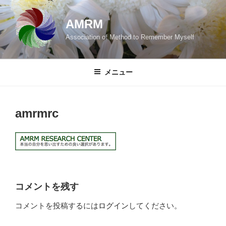
コ
ン
AMRM
テ
Association of Method to Remember Myself
ン
ツ
へ
メニュー
ス
キ
ッ
amrmrc
プ
コメントを残す
コメントを投稿するには
ログイン
してください。