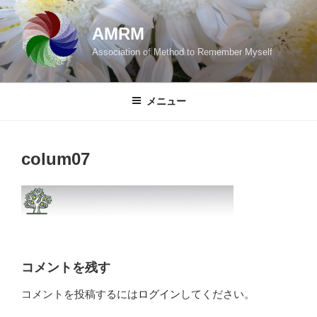
コ
ン
AMRM
テ
Association of Method to Remember Myself
ン
ツ
へ
メニュー
ス
キ
ッ
colum07
プ
コメントを残す
コメントを投稿するには
ログイン
してください。