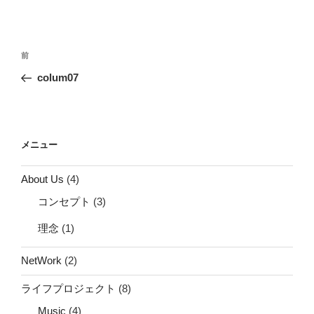
投
前
前
稿
の
colum07
ナ
投
ビ
稿
ゲ
ー
メニュー
シ
About Us
(4)
ョ
コンセプト
(3)
ン
理念
(1)
NetWork
(2)
ライフプロジェクト
(8)
Music
(4)